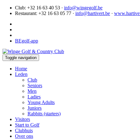
Club: +32 16 63 40 53 ·
info@wingegolf.be
Restaurant: +32 16 63 05 77 ·
info@hartivert.be
·
www.hartiver
BEgolf-app
Toggle navigation
Home
Leden
Club
Seniors
Men
Ladies
Young Adults
Juniors
Rabbits (starters)
Visitors
Start to Golf
Clubhuis
Over ons