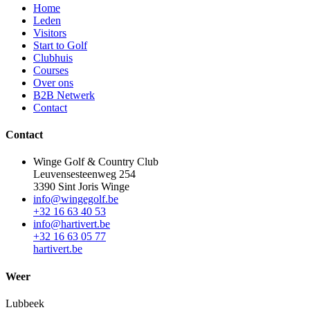
Home
Leden
Visitors
Start to Golf
Clubhuis
Courses
Over ons
B2B Netwerk
Contact
Contact
Winge Golf & Country Club
Leuvensesteenweg 254
3390 Sint Joris Winge
info@wingegolf.be
+32 16 63 40 53
info@hartivert.be
+32 16 63 05 77
hartivert.be
Weer
Lubbeek